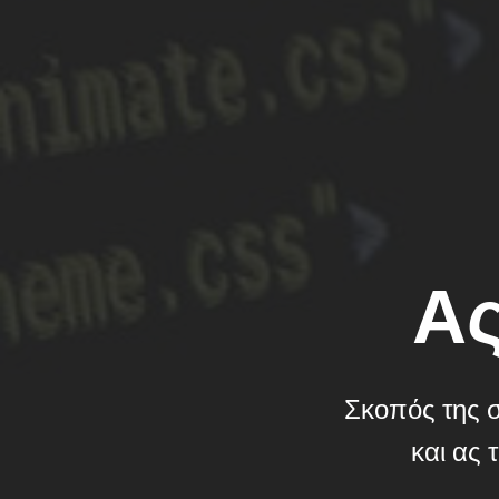
Ας
Σκοπός της σ
και ας 