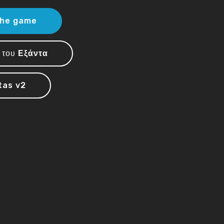
the game
α του
Εξάντα
tas v2