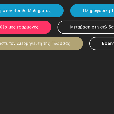
η στον Βοηθό Μαθήματος
Πληροφορική 
ιαθέσιμες εφαρμογές
Μετάβαση στη σελίδ
άστε τον Διερμηνευτή της Γλώσσας
Exan