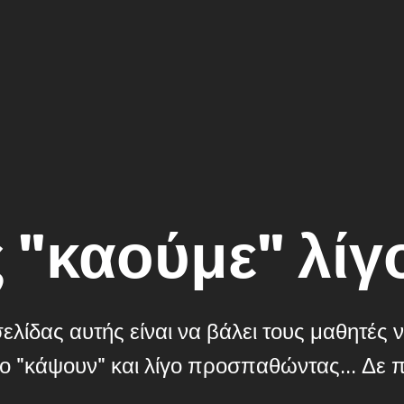
 "καούμε" λίγο
ελίδας αυτής είναι να βάλει τους μαθητές ν
το "κάψουν" και λίγο προσπαθώντας... Δε π